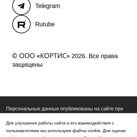
Telegram
Rutube
2026. Все права
защищены
Персональные данные опубликованы на сайте при
наличии правовых оснований в соответствии с ч.1
ст.6 и ст.10.1 152-ФЗ. Субъектами установлены
Для улучшения работы сайта и его взаимодействия с
запреты на обработку неограниченных кругом лиц
пользователями мы используем файлы cookie. Для оценки
опубликованных персональных данных.